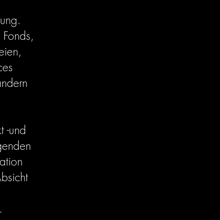
tung.
n Fonds,
eien,
ces
ändern
t -und
genden
ation
bsicht
l.