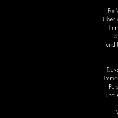
Für
Über u
Imm
S
und 
Durc
Immo
Per
und 