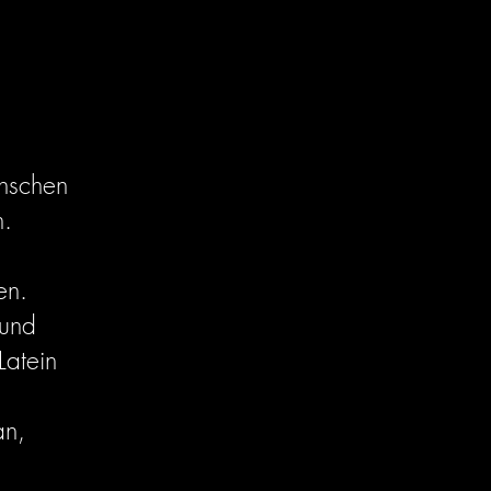
nschen
n.
en.
 und
Latein
an,