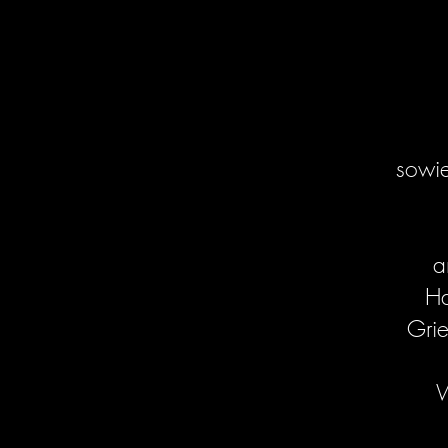
sowi
a
Ha
Grie
W