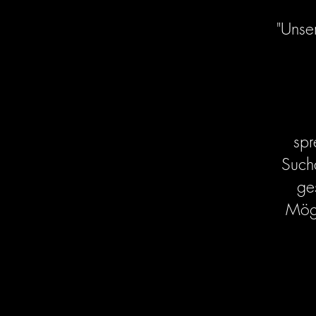
"Unse
spr
Sucha
ge
Mögl