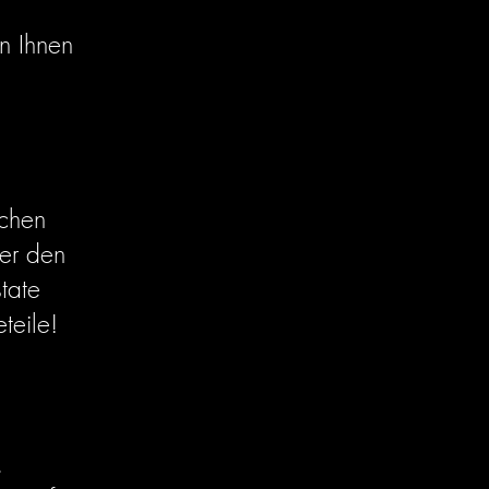
n Ihnen
ichen
ber den
tate
teile!
.